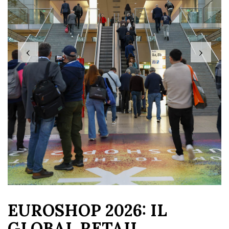
‹
›
EUROSHOP 2026: IL
GLOBAL RETAIL