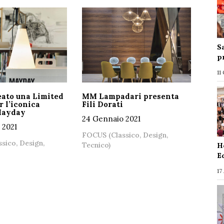
S
p
11
eato una Limited
MM Lampadari presenta
r l’iconica
Fili Dorati
Mayday
24 Gennaio 2021
 2021
FOCUS (Classico, Design,
sico, Design,
Tecnico)
H
E
17