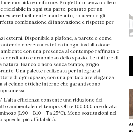
luce morbida e uniforme. Progettato senza colle o
 riciclabile in ogni sua parte, pensato per un
può essere facilmente mantenuto, riducendo gli
erfetta combinazione di innovazione e rispetto per
pazi esterni. Disponibile a plafone, a parete o come
garantendo coerenza estetica in ogni installazione.
i ambiente con una presenza al contempo raffinata e
 coordinato e armonioso dello spazio. Le finiture di
lla natura. Bianco e nero senza tempo, grigio
brante. Una palette realizzata per integrarsi
tere di ogni spazio, con una particolare eleganza
ira si celano ottiche interne che garantiscono
ompromessi.
. L’alta efficienza consente una riduzione dei
tto ambientale nel tempo. Oltre 100.000 ore di vita
minoso (L90 – B10 – Ta 25°C). Meno sostituzioni nel
prechi, più affidabilità.
A
a