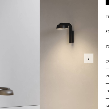
F
S
F
›
C
R
C
B