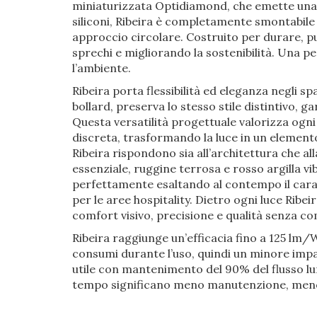
miniaturizzata Optidiamond, che emette una 
siliconi, Ribeira è completamente smontabile e
approccio circolare. Costruito per durare, 
sprechi e migliorando la sostenibilità. Una p
l’ambiente.
Ribeira porta flessibilità ed eleganza negli s
bollard, preserva lo stesso stile distintivo, 
Questa versatilità progettuale valorizza ogn
discreta, trasformando la luce in un elemento
Ribeira rispondono sia all’architettura che a
essenziale, ruggine terrosa e rosso argilla vi
perfettamente esaltando al contempo il carat
per le aree hospitality. Dietro ogni luce Ribe
comfort visivo, precisione e qualità senza c
Ribeira raggiunge un’efficacia fino a 125 lm/W
consumi durante l’uso, quindi un minore impa
utile con mantenimento del 90% del flusso lu
tempo significano meno manutenzione, meno s