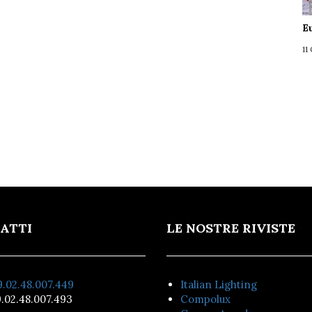
E
11
ATTI
LE NOSTRE RIVISTE
.02.48.007.449
Italian Lighting
.02.48.007.493
Compolux