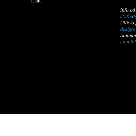
Italia
Info ed
staffedi
Ufficio 
design@
Ammini
amminis