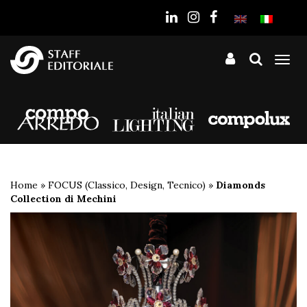
sito
Tog
nav
Home
»
FOCUS (Classico, Design, Tecnico)
»
Diamonds
Collection di Mechini