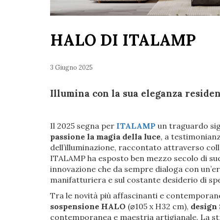
HALO DI ITALAMP
3 Giugno 2025
Illumina con la sua eleganza residen
Il 2025 segna per
ITALAMP
un traguardo sig
passione la magia della luce
, a testimonianz
dell’illuminazione, raccontato attraverso col
ITALAMP ha esposto ben mezzo secolo di succe
innovazione che da sempre dialoga con un’ere
manifatturiera e sul costante desiderio di s
Tra le novità più affascinanti e contemporan
sospensione
HALO
(⌀105 x H32 cm),
design
contemporanea e maestria artigianale. La stru