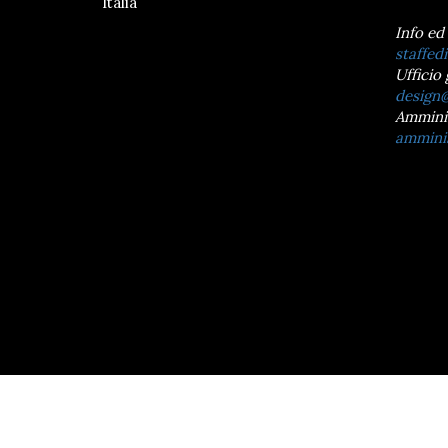
Italia
Info ed
staffedi
Ufficio 
design@
Ammini
amminis