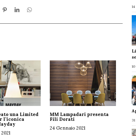
14
L
s
10
A
eato una Limited
MM Lampadari presenta
r l’iconica
Fili Dorati
31
Mayday
24 Gennaio 2021
 2021