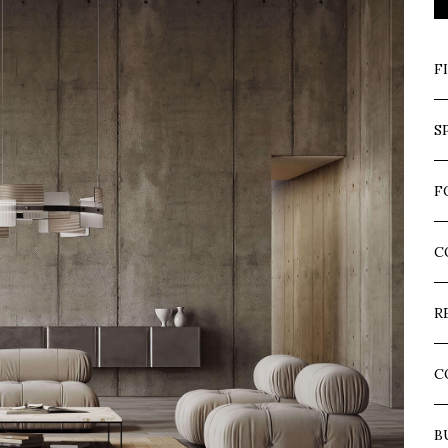
F
S
F
C
R
C
B