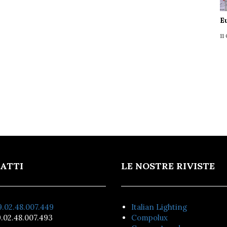
E
11
ATTI
LE NOSTRE RIVISTE
.02.48.007.449
Italian Lighting
.02.48.007.493
Compolux