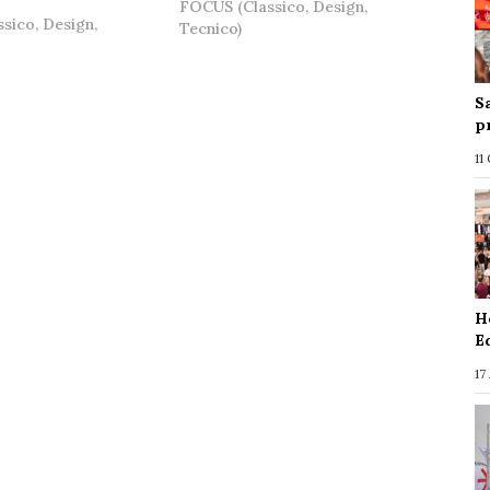
FOCUS (Classico, Design,
sico, Design,
Tecnico)
S
p
11
H
E
17