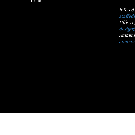
Italia
Info ed
staffedi
Ufficio 
design@
Ammini
amminis