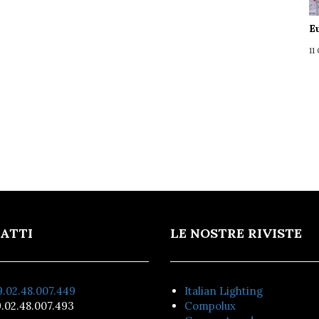
E
11
ATTI
LE NOSTRE RIVISTE
.02.48.007.449
Italian Lighting
.02.48.007.493
Compolux