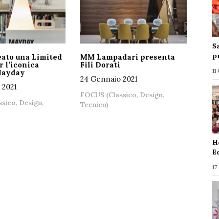
S
p
eato una Limited
MM Lampadari presenta
r l’iconica
Fili Dorati
11
Mayday
24 Gennaio 2021
 2021
FOCUS (Classico, Design,
sico, Design,
Tecnico)
H
E
17