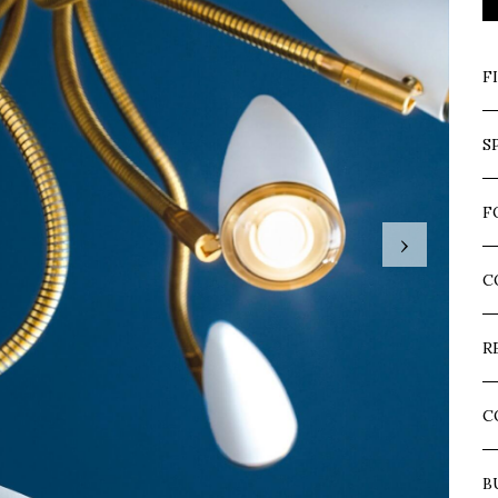
F
S
F
›
C
R
C
B