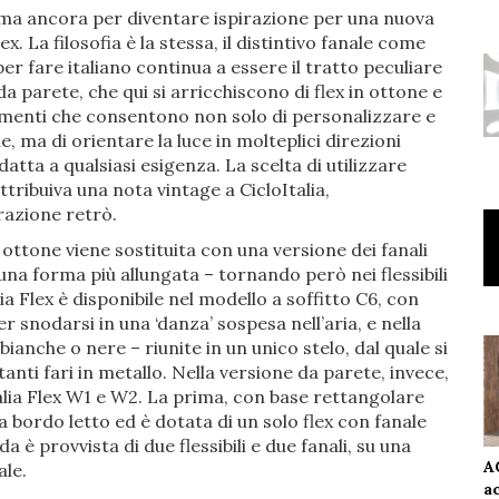
forma ancora per diventare ispirazione per una nuova
x. La filosofia è la stessa, il distintivo fanale come
er fare italiano continua a essere il tratto peculiare
da parete, che qui si arricchiscono di flex in ottone e
lementi che consentono non solo di personalizzare e
 ma di orientare la luce in molteplici direzioni
datta a qualsiasi esigenza. La scelta di utilizzare
ttribuiva una nota vintage a CicloItalia,
razione retrò.
ra ottone viene sostituita con una versione dei fanali
na forma più allungata – tornando però nei flessibili
lia Flex è disponibile nel modello a soffitto C6, con
er snodarsi in una ‘danza’ sospesa nell’aria, e nella
bianche o nere – riunite in un unico stelo, dal quale si
tanti fari in metallo. Nella versione da parete, invece,
talia Flex W1 e W2. La prima, con base rettangolare
bordo letto ed è dotata di un solo flex con fanale
 è provvista di due flessibili e due fanali, su una
A
ale.
a