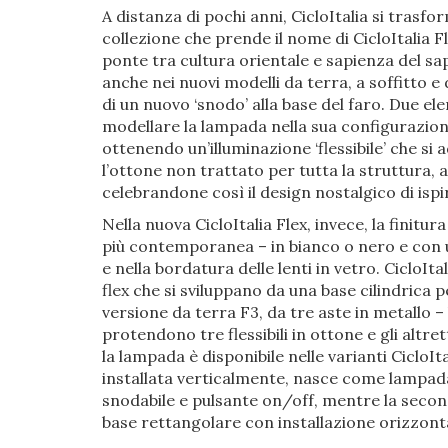
A distanza di pochi anni, CicloItalia si tras
collezione che prende il nome di CicloItalia Fle
ponte tra cultura orientale e sapienza del sap
anche nei nuovi modelli da terra, a soffitto e 
di un nuovo ‘snodo’ alla base del faro. Due e
modellare la lampada nella sua configurazione,
ottenendo un’illuminazione ‘flessibile’ che si a
l’ottone non trattato per tutta la struttura, a
celebrandone così il design nostalgico di ispi
Nella nuova CicloItalia Flex, invece, la finitu
più contemporanea – in bianco o nero e con u
e nella bordatura delle lenti in vetro. CicloIta
flex che si sviluppano da una base cilindrica p
versione da terra F3, da tre aste in metallo – 
protendono tre flessibili in ottone e gli altret
la lampada è disponibile nelle varianti CicloI
installata verticalmente, nasce come lampada 
snodabile e pulsante on/off, mentre la seconda
base rettangolare con installazione orizzont