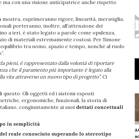
e ma con una visione anticipatrice anche rispetto
la mostra, esprimeranno rigore, linearità, meraviglia.
onali porteranno, inoltre, all’attenzione dei
 sino a ieri, è stato legato a parole come opulenza,
azio di materiali estremamente costosi. Per Simone
o equilibrio tra uomo, spazio e tempo, nonché al ruolo
”.
da pieni, è rappresentato dalla volontà di riportare
ienza che il paramento più importante è legato alla
la vita attraverso un nuovo tipo di progetto”.
Ci
 questo. Gli oggetti ed i sistemi esposti
etriche, ergonomiche, funzionali, la storia di
 italiano, congiuntamente ai suoi
dettati concettuali
po in semplicità
A
 del reale conosciuto superando lo stereotipo
a