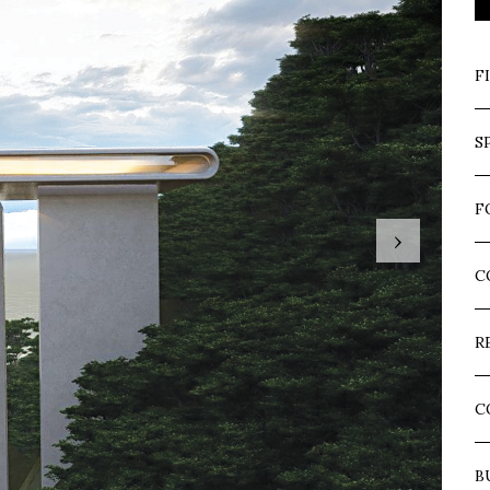
F
S
F
›
C
R
C
B