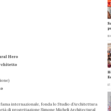
S
p
11
ural Hero
chitetto
H
E
zione)
17
to
 fama internazionale, fonda lo Studio d’Architettura
cietà di progettazione Simone Micheli Architectural