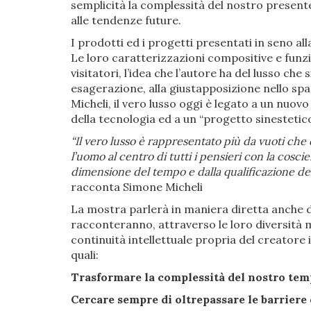
semplicità la complessità del nostro present
alle tendenze future.
I prodotti ed i progetti presentati in seno al
Le loro caratterizzazioni compositive e funzi
visitatori, l’idea che l’autore ha del lusso che
esagerazione, alla giustapposizione nello sp
Micheli, il vero lusso oggi è legato a un nuov
della tecnologia ed a un “progetto sinestetico
“
Il vero lusso è rappresentato più da vuoti che 
l’uomo al centro di tutti i pensieri con la cosc
dimensione del tempo e dalla qualificazione del
racconta Simone Micheli
La mostra parlerà in maniera diretta anche di
racconteranno, attraverso le loro diversità m
continuità intellettuale propria del creatore
quali:
Trasformare la complessità del nostro tem
Cercare sempre di oltrepassare le barriere