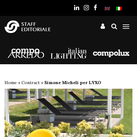
sito
Tog
nav
Home
»
Contract
»
Simone Micheli per LYXO