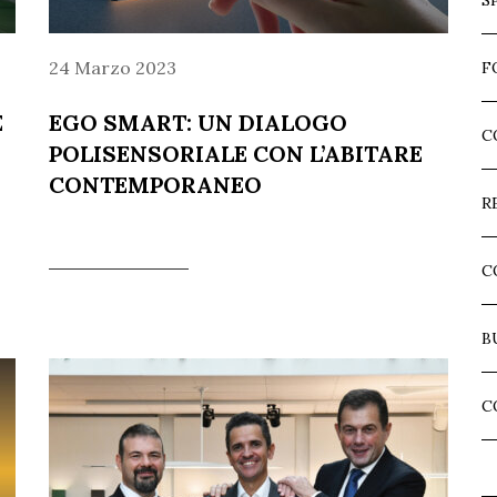
S
24 Marzo 2023
F
E
EGO SMART: UN DIALOGO
C
O
POLISENSORIALE CON L’ABITARE
CONTEMPORANEO
R
C
B
C