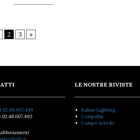
2
3
»
ATTI
LE NOSTRE RIVISTE
.02.48.007.449
Italian Lighting
.02.48.007.493
Compolux
Compo Arredo
 abbonamenti
@staffedit.it