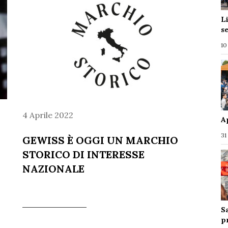
L
s
10
4 Aprile 2022
A
31
GEWISS È OGGI UN MARCHIO
STORICO DI INTERESSE
NAZIONALE
S
p