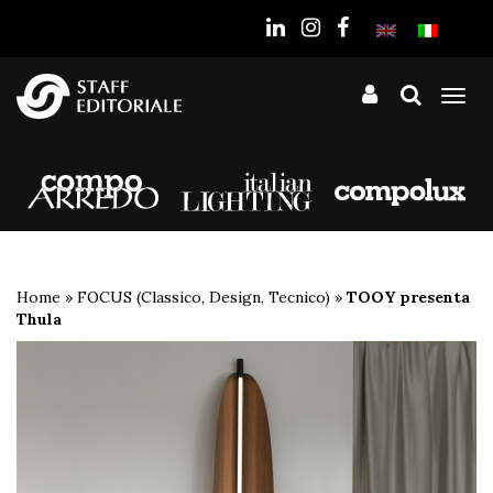
sito
Tog
nav
Home
»
FOCUS (Classico, Design, Tecnico)
»
TOOY presenta
Thula