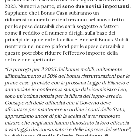
2023. Numeri a parte,
ci sono due novità importanti
.
Sappiamo che i Bonus Casa subiranno un
ridimensionamento e rientreranno nel nuovo tetto
per le spese detraibili che sarà soggetto a fattori
come il reddito e il numero di figli, sulla base dei
principi del quoziente familiare. Anche il Bonus Mobili
rientrerà nel nuovo plafond per le spese detraibili e
questo potrebbe ridurre l’effettivo importo della
detrazione spettante.
“La proroga per il 2025 del bonus mobili, unitamente
all’innalzamento al 50% del bonus ristrutturazioni per le
prime case, previste con la prossima Legge di Bilancio e
annunciate in conferenza stampa dal viceministro Leo,
sono un’ottima notizia per la filiera del legno-arredo.
Consapevoli delle difficoltà che il Governo deve
affrontare per mantenere in ordine i conti dello Stato,
apprezziamo ancor di più la scelta di aver rinnovato
misure che negli anni hanno dimostrato la loro efficacia
a vantaggio dei consumatori e delle imprese del settore”,
ha dichiarato
Claudio Feltrin, Presidente di