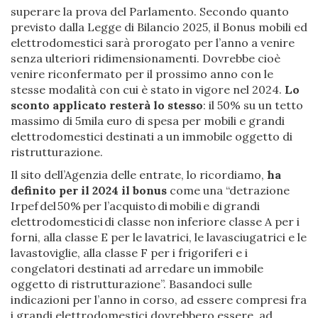
superare la prova del Parlamento. Secondo quanto
previsto dalla Legge di Bilancio 2025, il Bonus mobili ed
elettrodomestici sarà prorogato per l’anno a venire
senza ulteriori ridimensionamenti. Dovrebbe cioè
venire riconfermato per il prossimo anno con le
stesse modalità con cui è stato in vigore nel 2024.
Lo
sconto applicato resterà lo stesso
: il 50% su un tetto
massimo di 5mila euro di spesa per mobili e grandi
elettrodomestici destinati a un immobile oggetto di
ristrutturazione.
Il sito dell’Agenzia delle entrate, lo ricordiamo,
ha
definito per il 2024 il bonus
come una “detrazione
Irpef del 50% per l’acquisto di mobili e di grandi
elettrodomestici di classe non inferiore classe A per i
forni, alla classe E per le lavatrici, le lavasciugatrici e le
lavastoviglie, alla classe F per i frigoriferi e i
congelatori destinati ad arredare un immobile
oggetto di ristrutturazione”. Basandoci sulle
indicazioni per l’anno in corso, ad essere compresi fra
i grandi elettrodomestici dovrebbero essere, ad