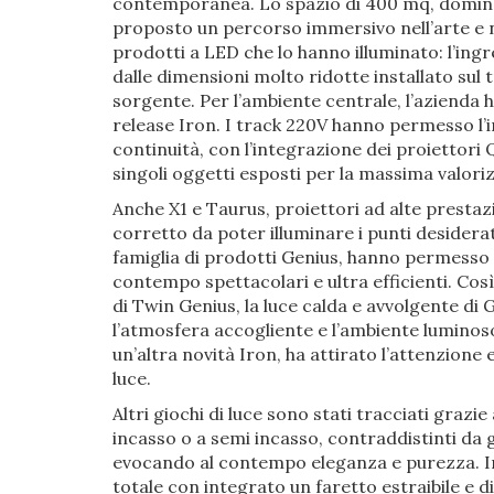
contemporanea. Lo spazio di 400 mq, dominat
proposto un percorso immersivo nell’arte e ne
prodotti a LED che lo hanno illuminato: l’ing
dalle dimensioni molto ridotte installato sul 
sorgente. Per l’ambiente centrale, l’azienda h
release Iron. I track 220V hanno permesso l’in
continuità, con l’integrazione dei proiettori 
singoli oggetti esposti per la massima valori
Anche X1 e Taurus, proiettori ad alte prestaz
corretto da poter illuminare i punti desiderat
famiglia di prodotti Genius, hanno permesso 
contempo spettacolari e ultra efficienti. Così 
di Twin Genius, la luce calda e avvolgente di
l’atmosfera accogliente e l’ambiente lumino
un’altra novità Iron, ha attirato l’attenzione
luce.
Altri giochi di luce sono stati tracciati grazie
incasso o a semi incasso, contraddistinti da 
evocando al contempo eleganza e purezza. In
totale con integrato un faretto estraibile e 