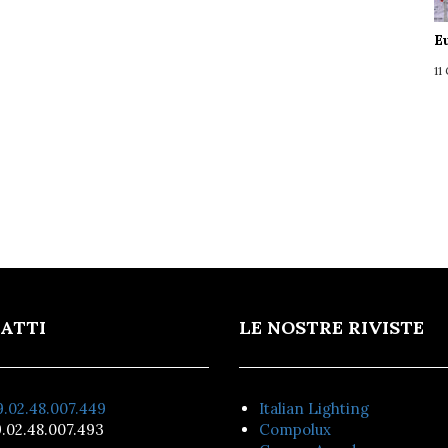
E
11
ATTI
LE NOSTRE RIVISTE
.02.48.007.449
Italian Lighting
.02.48.007.493
Compolux