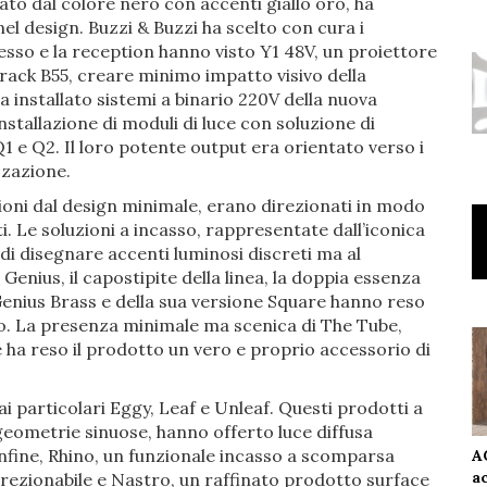
o dal colore nero con accenti giallo oro, ha
l design. Buzzi & Buzzi ha scelto con cura i
resso e la reception hanno visto Y1 48V, un proiettore
track B55, creare minimo impatto visivo della
a installato sistemi a binario 220V della nuova
stallazione di moduli di luce con soluzione di
Q1 e Q2. Il loro potente output era orientato verso i
zzazione.
ioni dal design minimale, erano direzionati in modo
i. Le soluzioni a incasso, rappresentate dall’iconica
di disegnare accenti luminosi discreti ma al
Genius, il capostipite della linea, la doppia essenza
 Genius Brass e della sua versione Square hanno reso
so. La presenza minimale ma scenica di The Tube,
 e ha reso il prodotto un vero e proprio accessorio di
 ai particolari Eggy, Leaf e Unleaf. Questi prodotti a
geometrie sinuose, hanno offerto luce diffusa
fine, Rhino, un funzionale incasso a scomparsa
A
a
direzionabile e Nastro, un raffinato prodotto surface