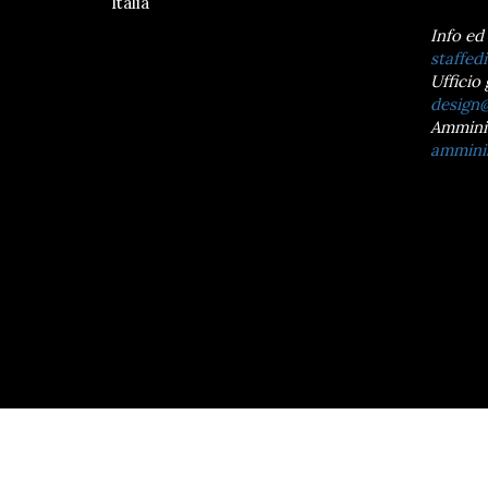
Italia
Info ed
staffedi
Ufficio 
design@
Ammini
amminis