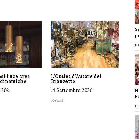
S
p
11
esi Luce crea
L’Outlet d’Autore del
 dinamiche
Bronzetto
 2021
14 Settembre 2020
H
E
Retail
17