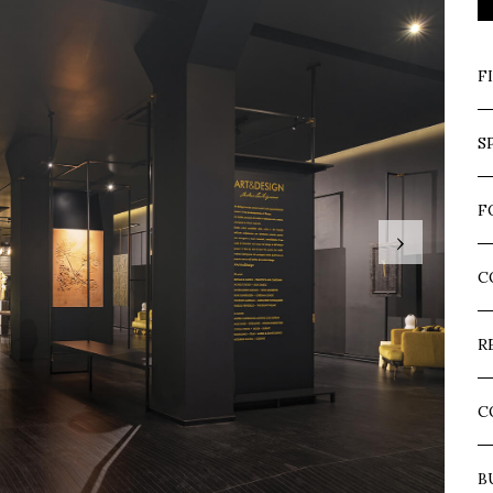
F
S
F
›
C
R
C
B