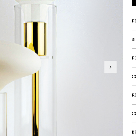
F
S
F
›
C
R
C
B