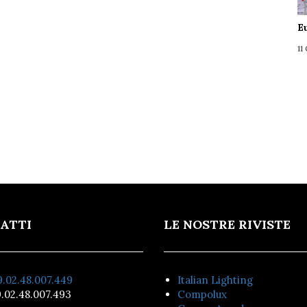
E
11
ATTI
LE NOSTRE RIVISTE
.02.48.007.449
Italian Lighting
.02.48.007.493
Compolux