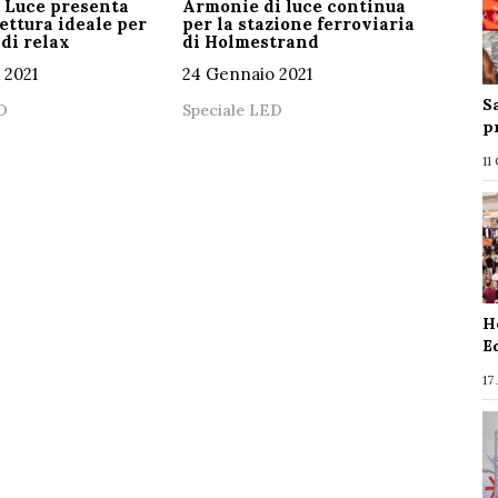
 Luce presenta
Armonie di luce continua
lettura ideale per
per la stazione ferroviaria
di relax
di Holmestrand
 2021
24 Gennaio 2021
S
D
Speciale LED
p
11
H
E
17