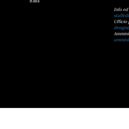
Italia
Info ed
staffedi
Ufficio 
design@
Ammini
amminis