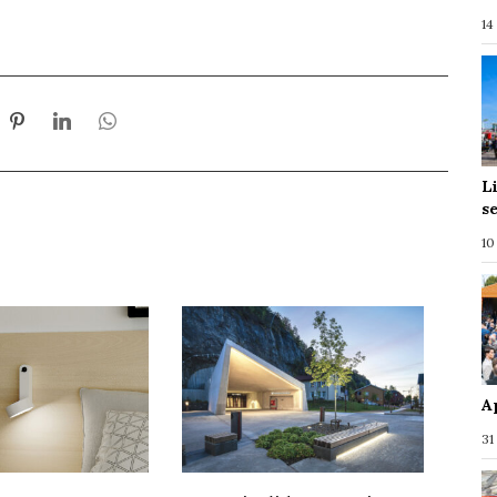
14
L
s
10
A
31