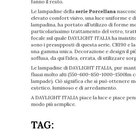
fanno il resto.
Le lampadine della
serie Porcellana
nascono 
elevato comfort visivo, una luce uniforme e di
lampadina, ha portato all’utilizzo di forme mo
particolarissimo trattamento del vetro, tratto
focale sul quale DAYLIGHT ITALIA ha insistito
sono i presupposti di questa serie, CRI90 e
una gamma unica. Decorazione e design il più 
soffusa, da qui l’idea, errata, di utilizzare so
Le lampadine di DAYLIGHT ITALIA, pur mante
flussi molto alti (550-600-850-1000-1500lm con 
lampade). Ciò significa che si può ottenere mo
estetico, luminoso e di arredamento.
A DAYLIGHT ITALIA piace la luce e piace pensare
modo più semplice.
TAG: