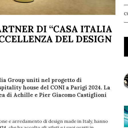
C
ARTNER DI “CASA ITALIA
’ECCELLENZA DEL DESIGN
lia Group uniti nel progetto di
pitality house del CONI a Parigi 2024. La
a di Achille e Pier Giacomo Castiglioni
zione e arredamento di design made in Italy, hanno
024
, che ha accolto gli atleti e i suoi ospiti in