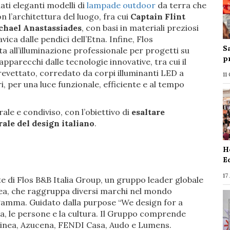
nati eleganti modelli di
lampade outdoor
da terra che
 l’architettura del luogo, fra cui
Captain Flint
chael Anastassiades
, con basi in materiali preziosi
ica dalle pendici dell’Etna. Infine, Flos
S
ta all’illuminazione professionale per progetti su
p
 apparecchi dalle tecnologie innovative, tra cui il
revettato, corredato da corpi illuminanti LED a
11
i, per una luce funzionale, efficiente e al tempo
ale e condiviso, con l’obiettivo di
esaltare
rale del design italiano
.
H
E
17
e di Flos B&B Italia Group, un gruppo leader globale
pea, che raggruppa diversi marchi nel mondo
a gamma. Guidato dalla purpose “We design for a
neta, le persone e la cultura. Il Gruppo comprende
clinea, Azucena, FENDI Casa, Audo e Lumens.