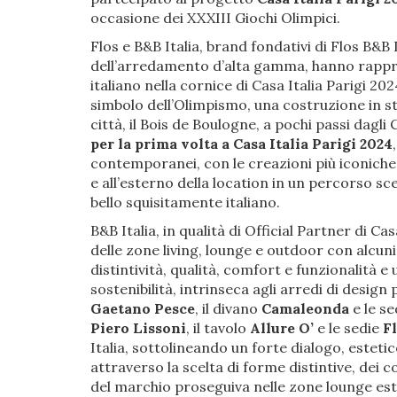
occasione dei XXXIII Giochi Olimpici.
Flos e B&B Italia, brand fondativi di Flos B&B 
dell’arredamento d’alta gamma, hanno rappres
italiano nella cornice di Casa Italia Parigi 20
simbolo dell’Olimpismo, una costruzione in st
città, il Bois de Boulogne, a pochi passi dagl
per la prima volta a Casa Italia Parigi 2024
contemporanei, con le creazioni più iconiche,
e all’esterno della location in un percorso sc
bello squisitamente italiano.
B&B Italia, in qualità di Official Partner di Ca
delle zone living, lounge e outdoor con alcuni
distintività, qualità, comfort e funzionalità 
sostenibilità, intrinseca agli arredi di desi
Gaetano Pesce
, il divano
Camaleonda
e le s
Piero Lissoni
, il tavolo
Allure O’
e le sedie
Fl
Italia, sottolineando un forte dialogo, estetic
attraverso la scelta di forme distintive, dei c
del marchio proseguiva nelle zone lounge est