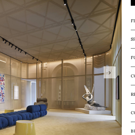
F
S
F
›
C
R
C
B