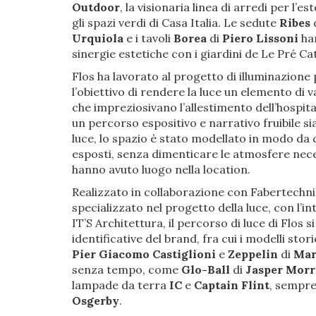
Outdoor
, la visionaria linea di arredi per l
gli spazi verdi di Casa Italia. Le sedute
Ribes
Urquiola
e i tavoli
Borea
di
Piero Lissoni
ha
sinergie estetiche con i giardini de Le Pré Ca
Flos ha lavorato al progetto di illuminazione p
l’obiettivo di rendere la luce un elemento di 
che impreziosivano l’allestimento dell’hospita
un percorso espositivo e narrativo fruibile si
luce, lo spazio è stato modellato in modo da c
esposti, senza dimenticare le atmosfere nec
hanno avuto luogo nella location.
Realizzato in collaborazione con Fabertechni
specializzato nel progetto della luce, con l’in
IT’S Architettura, il percorso di luce di Flos 
identificative del brand, fra cui i modelli sto
Pier Giacomo Castiglioni
e
Zeppelin
di
Mar
senza tempo, come
Glo-Ball
di
Jasper Morr
lampade da terra
IC
e
Captain Flint
, sempre
Osgerby
.