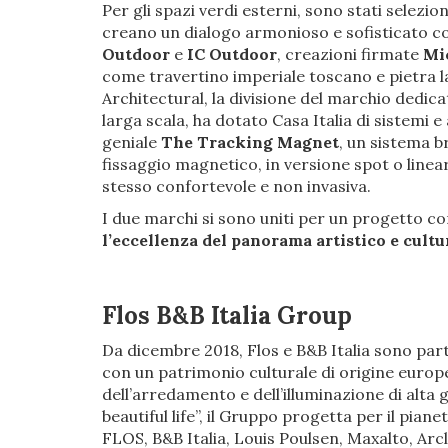
Per gli spazi verdi esterni, sono stati selezio
creano un dialogo armonioso e sofisticato con
Outdoor
e
IC Outdoor
, creazioni firmate
Mi
come travertino imperiale toscano e pietra lav
Architectural, la divisione del marchio dedica
larga scala, ha dotato Casa Italia di sistemi e
geniale
The Tracking Magnet
, un sistema b
fissaggio magnetico, in versione spot o linear
stesso confortevole e non invasiva.
I due marchi si sono uniti per un progetto cor
l’eccellenza del panorama artistico e cultu
Flos B&B Italia Group
Da dicembre 2018, Flos e B&B Italia sono part
con un patrimonio culturale di origine euro
dell’arredamento e dell’illuminazione di alt
beautiful life”, il Gruppo progetta per il pia
FLOS, B&B Italia, Louis Poulsen, Maxalto, Ar