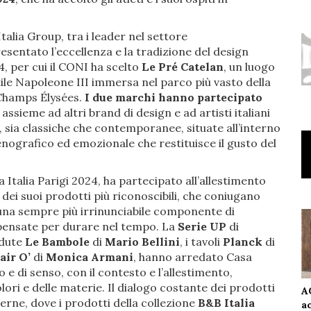
Italia Group, tra i leader nel settore
entato l’eccellenza e la tradizione del design
24, per cui il CONI ha scelto
Le Pré Catelan
, un luogo
ile Napoleone III immersa nel parco più vasto della
i Champs Élysées.
I due marchi hanno partecipato
, assieme ad altri brand di design e ad artisti italiani
 sia classiche che contemporanee, situate all’interno
enografico ed emozionale che restituisce il gusto del
sa Italia Parigi 2024, ha partecipato all’allestimento
 dei suoi prodotti più riconoscibili, che coniugano
e una sempre più irrinunciabile componente di
gn pensate per durare nel tempo. La
Serie UP
di
edute
Le Bambole
di
Mario Bellini
, i tavoli
Planck
di
air O’
di
Monica Armani
, hanno arredato Casa
o e di senso, con il contesto e l’allestimento,
olori e delle materie. Il dialogo costante dei prodotti
A
erne, dove i prodotti della collezione
B&B Italia
a