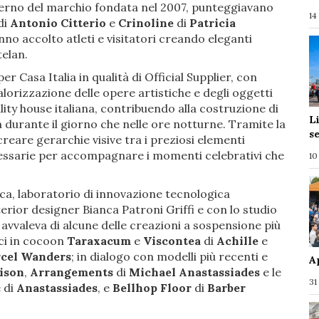
’esterno del marchio fondata nel 2007, punteggiavano
14
di
Antonio Citterio
e
Crinoline
di
Patricia
nno accolto atleti e visitatori creando eleganti
telan.
er Casa Italia in qualità di Official Supplier, con
valorizzazione delle opere artistiche e degli oggetti
lity house italiana, contribuendo alla costruzione di
L
a durante il giorno che nelle ore notturne. Tramite la
s
reare gerarchie visive tra i preziosi elementi
essarie per accompagnare i momenti celebrativi che
10
ca, laboratorio di innovazione tecnologica
terior designer Bianca Patroni Griffi e con lo studio
si avvaleva di alcune delle creazioni a sospensione più
rici in cocoon
Taraxacum
e
Viscontea
di
Achille
e
cel Wanders
; in dialogo con modelli più recenti e
A
ison
,
Arrangements
di
Michael Anastassiades
e le
31
 di
Anastassiades
, e
Bellhop Floor
di
Barber