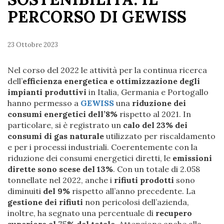
PERCORSO DI GEWISS
23 Ottobre 2023
Nel corso del 2022 le attività per la continua ricerca
dell’
efficienza energetica e ottimizzazione degli
impianti produttivi
in Italia, Germania e Portogallo
hanno permesso a
GEWISS
una
riduzione dei
consumi energetici
dell’8%
rispetto al 2021. In
particolare, si è registrato un
calo del 23% dei
consumi di gas naturale
utilizzato per riscaldamento
e per i processi industriali. Coerentemente con la
riduzione dei consumi energetici diretti, le
emissioni
dirette sono scese del 13%
. Con un totale di 2.058
tonnellate nel 2022, anche i
rifiuti prodotti
sono
diminuiti
del 9%
rispetto all’anno precedente. La
gestione dei rifiuti
non pericolosi dell’azienda,
inoltre, ha segnato una percentuale di
recupero
superiore al 75% del totale
. Attenzione anche alla