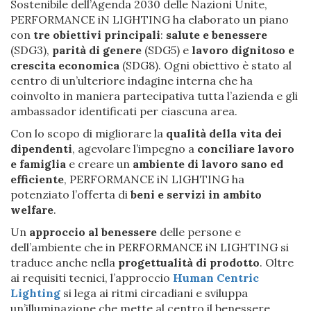
Sostenibile dell’Agenda 2030 delle Nazioni Unite,
PERFORMANCE iN LIGHTING ha elaborato un piano
con
tre obiettivi principali
:
salute e benessere
(SDG3),
parità di genere
(SDG5) e
lavoro dignitoso e
crescita economica
(SDG8). Ogni obiettivo è stato al
centro di un’ulteriore indagine interna che ha
coinvolto in maniera partecipativa tutta l’azienda e gli
ambassador identificati per ciascuna area.
Con lo scopo di migliorare la
qualità della vita dei
dipendenti
, agevolare l’impegno a
conciliare lavoro
e famiglia
e creare un
ambiente di lavoro sano ed
efficiente
, PERFORMANCE iN LIGHTING ha
potenziato l’offerta di
beni e servizi in ambito
welfare
.
Un
approccio al benessere
delle persone e
dell’ambiente che in PERFORMANCE iN LIGHTING si
traduce anche nella
progettualità di prodotto
. Oltre
ai requisiti tecnici, l’approccio
Human Centric
Lighting
si lega ai ritmi circadiani e sviluppa
un’illuminazione che mette al centro il benessere