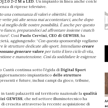
] 2.0 2+2 M a LED
. Un impianto in linea anche con le
nza di riprese televisive.
 una comunanza di valori e obiettivi. In primis
e vette più alte senza mai accontentarci, anche dopo
 al meglio delle nostre possibilità. È anche per questo
o fianco, preparandoci ad affrontare insieme i match
uturo
”. Così
Paolo Cervini, CEO di GEWISS
, ha
cietà, aggiungendo: “
Con questa sponsorship vogliamo
e le strutture dedicate allo sport. Intendiamo
creare
e possano generare valore
per tutto il loro ciclo di vita,
o gestione e manutenzione. Così da soddisfare le esigenze
 Cantù continua sotto l’ègida di
Digital Sport
’aggiornamento impiantistico
delle strutture
presenti e future, inclusi campi da gioco, tribune,
n tanti palazzetti sul territorio nazionale la
qualità
rvizi GEWISS
, che nel settore illuminotecnico ha
A
di crescita attraverso la recente acquisizione di
a