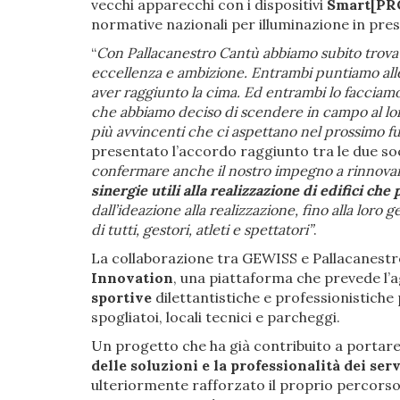
vecchi apparecchi con i dispositivi
Smart[PRO
normative nazionali per illuminazione in prese
“
Con Pallacanestro Cantù abbiamo subito trovato
eccellenza e ambizione. Entrambi puntiamo all
aver raggiunto la cima. Ed entrambi lo facciamo
che abbiamo deciso di scendere in campo al lor
più avvincenti che ci aspettano nel prossimo f
presentato l’accordo raggiunto tra le due so
confermare anche il nostro impegno a rinnovar
sinergie utili alla realizzazione di edifici ch
dall’ideazione alla realizzazione, fino alla lor
di tutti, gestori, atleti e spettatori”
.
La collaborazione tra GEWISS e Pallacanestro
Innovation
, una piattaforma che prevede l
sportive
dilettantistiche e professionistiche 
spogliatoi, locali tecnici e parcheggi.
Un progetto che ha già contribuito a portare i
delle
soluzioni e la professionalità dei se
ulteriormente rafforzato il proprio percorso 