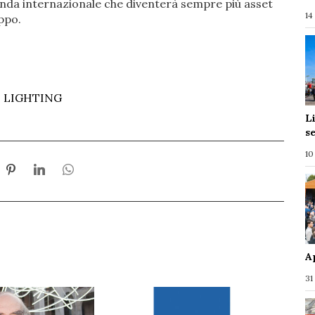
ienda internazionale che diventerà sempre più asset
14
ppo.
 LIGHTING
L
s
10
A
31