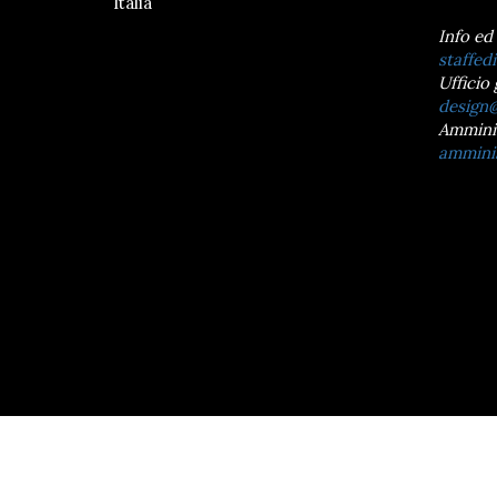
Italia
Info ed
staffedi
Ufficio 
design@
Ammini
amminis