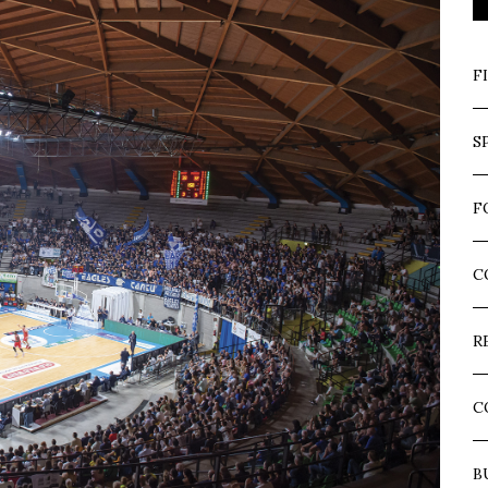
F
S
F
C
R
C
B