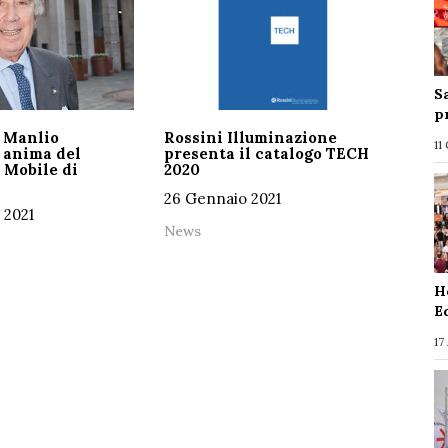
S
p
 Manlio
Rossini Illuminazione
11
 anima del
presenta il catalogo TECH
 Mobile di
2020
26 Gennaio 2021
 2021
News
H
E
17