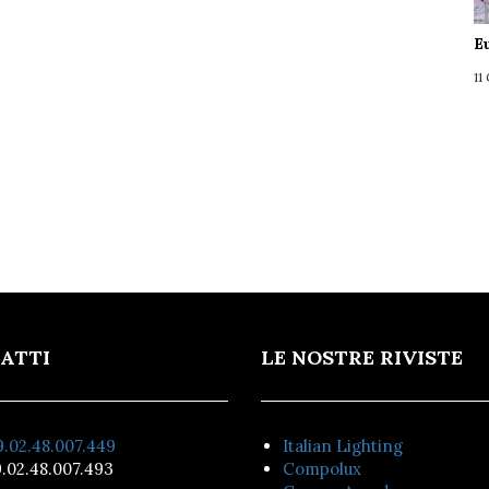
E
11
ATTI
LE NOSTRE RIVISTE
.02.48.007.449
Italian Lighting
.02.48.007.493
Compolux