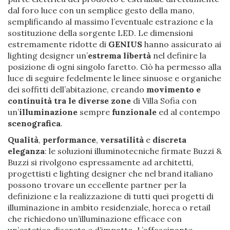
dal foro luce con un semplice gesto della mano,
semplificando al massimo l’eventuale estrazione e la
sostituzione della sorgente LED. Le dimensioni
estremamente ridotte di
GENIUS
hanno assicurato ai
lighting designer un’
estrema libertà
nel definire la
posizione di ogni singolo faretto. Ciò ha permesso alla
luce di seguire fedelmente le linee sinuose e organiche
dei soffitti dell’abitazione, creando
movimento e
continuità tra le diverse zone
di Villa Sofia con
un’
illuminazione
sempre
funzionale
ed al contempo
scenografica
.
Qualità
,
performance
,
versatilità
e
discreta
eleganza
: le soluzioni illuminotecniche firmate Buzzi &
Buzzi si rivolgono espressamente ad architetti,
progettisti e lighting designer che nel brand italiano
possono trovare un eccellente partner per la
definizione e la realizzazione di tutti quei progetti di
illuminazione in ambito residenziale, horeca o retail
che richiedono un’illuminazione efficace con
un’estetica discreta e d’impatto. L’affascinante