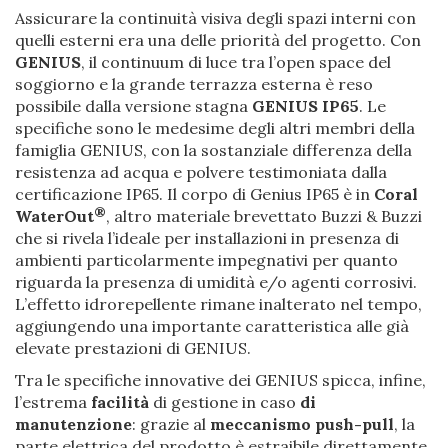
Assicurare la continuità visiva degli spazi interni con
quelli esterni era una delle priorità del progetto. Con
GENIUS
, il continuum di luce tra l’open space del
soggiorno e la grande terrazza esterna è reso
possibile dalla versione stagna
GENIUS IP65
. Le
specifiche sono le medesime degli altri membri della
famiglia GENIUS, con la sostanziale differenza della
resistenza ad acqua e polvere testimoniata dalla
certificazione IP65. Il corpo di Genius IP65 è in
Coral
®
WaterOut
, altro materiale brevettato Buzzi & Buzzi
che si rivela l’ideale per installazioni in presenza di
ambienti particolarmente impegnativi per quanto
riguarda la presenza di umidità e/o agenti corrosivi.
L’effetto idrorepellente rimane inalterato nel tempo,
aggiungendo una importante caratteristica alle già
elevate prestazioni di GENIUS.
Tra le specifiche innovative dei GENIUS spicca, infine,
l’estrema
facilità
di gestione in caso
di
manutenzione
: grazie al
meccanismo push-pull
, la
parte elettrica del prodotto è estraibile direttamente