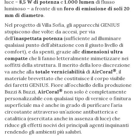
luce –
8,5 W di potenza
e
1.000 lumen
di flusso
luminoso – a fronte di un
foro di emissione di soli 20
mm di diametro
.
Nel progetto di Villa Sofia, gli apparecchi GENIUS
stupiscono due volte: da accesi, per via
dell’
inaspettata potenza
(sufficiente ad illuminare
qualsiasi punto dell’abitazione con il giusto livello di
comfort), e da spenti, grazie alle
dimensioni ultra
compatte
che li fanno letteralmente mimetizzare nei
soffitti della struttura. Il merito della loro discrezione
®
va anche alla
totale verniciabilità
di
AirCoral
, il
materiale brevettato che costituisce il corpo visibile
dei faretti GENIUS. Fiore all’occhiello della produzione
®
Buzzi & Buzzi,
AirCoral
non solo è completamente
personalizzabile con qualsiasi tipo di vernice o finitura
superficiale ma è anche in grado di purificare l’aria
circostante attraverso un’azione antibatterica e
catalitica (esercitata anche in assenza di luce) che
riduce gli effetti nocivi dei principali agenti inquinanti
rendendo gli ambienti più salubri.