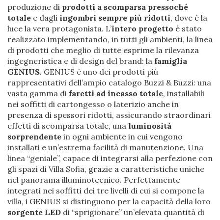
produzione di
prodotti a scomparsa pressoché
totale
e dagli
ingombri sempre più ridotti
, dove è la
luce la vera protagonista. L’
intero progetto
è stato
realizzato implementando, in tutti gli ambienti, la linea
di prodotti che meglio di tutte esprime la rilevanza
ingegneristica e di design del brand: la
famiglia
GENIUS
. GENIUS è uno dei prodotti più
rappresentativi dell’ampio catalogo Buzzi & Buzzi: una
vasta gamma di
faretti ad incasso totale
, installabili
nei soffitti di cartongesso o laterizio anche in
presenza di spessori ridotti, assicurando straordinari
effetti di scomparsa totale, una
luminosità
sorprendente
in ogni ambiente in cui vengono
installati e un’estrema facilità di manutenzione. Una
linea “geniale”, capace di integrarsi alla perfezione con
gli spazi di Villa Sofia, grazie a caratteristiche uniche
nel panorama illuminotecnico. Perfettamente
integrati nei soffitti dei tre livelli di cui si compone la
villa, i GENIUS si distinguono per la capacità della loro
sorgente LED
di “sprigionare” un’elevata quantità di