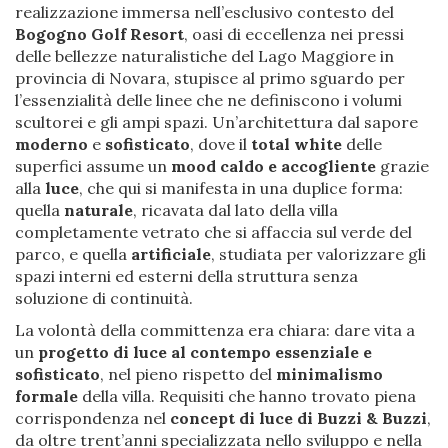
realizzazione immersa nell’esclusivo contesto del
Bogogno Golf Resort
, oasi di eccellenza nei pressi
delle bellezze naturalistiche del Lago Maggiore in
provincia di Novara, stupisce al primo sguardo per
l’essenzialità delle linee che ne definiscono i volumi
scultorei e gli ampi spazi. Un’architettura dal sapore
moderno
e
sofisticato
, dove il
total white
delle
superfici assume un
mood caldo e accogliente
grazie
alla
luce
, che qui si manifesta in una duplice forma:
quella
naturale
, ricavata dal lato della villa
completamente vetrato che si affaccia sul verde del
parco, e quella
artificiale
, studiata per valorizzare gli
spazi interni ed esterni della struttura senza
soluzione di continuità.
La volontà della committenza era chiara: dare vita a
un
progetto di luce al contempo essenziale e
sofisticato
, nel pieno rispetto del
minimalismo
formale
della villa. Requisiti che hanno trovato piena
corrispondenza nel
concept di luce di Buzzi & Buzzi
,
da oltre trent’anni specializzata nello sviluppo e nella