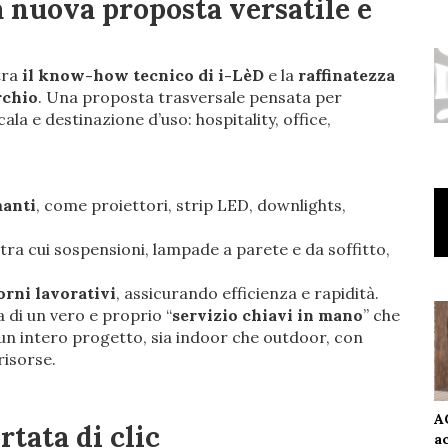
a nuova proposta versatile e
tra
il know-how tecnico di i-LèD
e la
raffinatezza
rchio
. Una proposta trasversale pensata per
ala e destinazione d’uso: hospitality, office,
manti
, come proiettori, strip LED, downlights,
 tra cui sospensioni, lampade a parete e da soffitto,
orni lavorativi
, assicurando efficienza e rapidità.
a di un vero e proprio “
servizio chiavi in mano
” che
 un intero progetto, sia indoor che outdoor, con
isorse.
A
rtata di clic
a