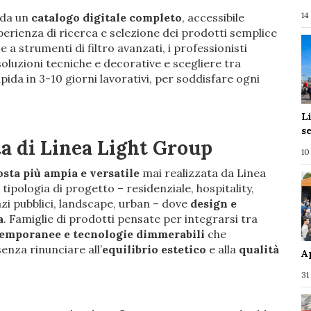
14
 da un
catalogo digitale
completo
, accessibile
erienza di ricerca e selezione dei prodotti semplice
e a strumenti di filtro avanzati, i professionisti
soluzioni tecniche e decorative e scegliere tra
ida in 3-10 giorni lavorativi, per soddisfare ogni
L
s
ta di Linea Light Group
10
sta più ampia e versatile
mai realizzata da Linea
tipologia di progetto – residenziale, hospitality,
zi pubblici, landscape, urban – dove
design e
a
. Famiglie di prodotti pensate per integrarsi tra
temporanee e tecnologie dimmerabili
che
nza rinunciare all’
equilibrio estetico
e alla
qualità
A
31