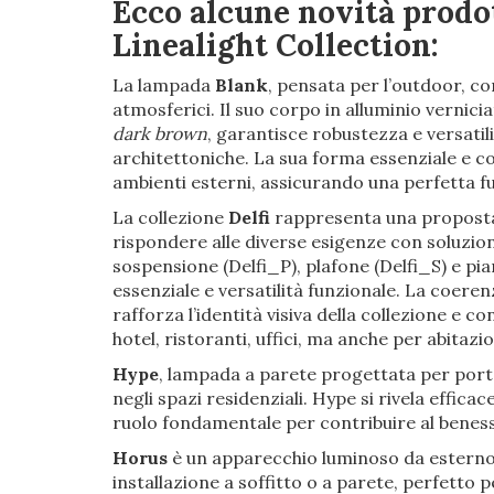
Ecco alcune novità prodot
Linealight Collection:
La lampada
Blank
, pensata per l’outdoor, co
atmosferici. Il suo corpo in alluminio vernicia
dark brown
, garantisce robustezza e versatil
architettoniche. La sua forma essenziale e 
ambienti esterni, assicurando una perfetta fu
La collezione
Delfi
rappresenta una proposta 
rispondere alle diverse esigenze con soluzio
sospensione (Delfi_P), plafone (Delfi_S) e pi
essenziale e versatilità funzionale. La coerenz
rafforza l’identità visiva della collezione e 
hotel, ristoranti, uffici, ma anche per abita
Hype
, lampada a parete progettata per port
negli spazi residenziali. Hype si rivela effica
ruolo fondamentale per contribuire al beness
Horus
è un apparecchio luminoso da esterno 
installazione a soffitto o a parete, perfetto 