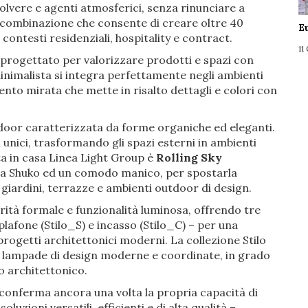
polvere e agenti atmosferici, senza rinunciare a
 combinazione che consente di creare oltre 40
E
ontesti residenziali, hospitality e contract.
11
l, progettato per valorizzare prodotti e spazi con
minimalista si integra perfettamente negli ambienti
nto mirata che mette in risalto dettagli e colori con
door caratterizzata da forme organiche ed eleganti.
i unici, trasformando gli spazi esterni in ambienti
ata in casa Linea Light Group è
Rolling Sky
pina Shuko ed un comodo manico, per spostarla
 giardini, terrazze e ambienti outdoor di design.
arità formale e funzionalità luminosa, offrendo tre
plafone (Stilo_S) e incasso (Stilo_C) – per una
rogetti architettonici moderni. La collezione Stilo
a lampade di design moderne e coordinate, in grado
o architettonico.
 conferma ancora una volta la propria capacità di
uzioni versatili, efficienti e di alta qualità –