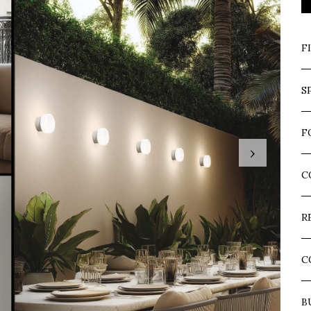
F
S
F
›
C
R
C
B