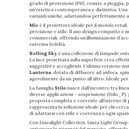
grado di protezione IP65, resiste a pioggia, 
un’estetica contemporanea e distintiva. Una
varianti uniche, adattandosi perfettamente a c
Mic
è il proiettore ideale per il mondo retai
precisione e stile. Il suo design compatto e 
commerciali, offrendo un’illuminazione d’acce
estrema fedeltà.
Rolling Sky
è una collezione di lampade out
La luce proiettata sulla superficie crea effett
suggestivi e accoglienti. L’ultima versione n
Lanterna
, dotata di diffusore ad anfora, s
agevolmente da un punto all’altro. Ideale per
La famiglia
Stilo
nasce dall’incontro tra line
diverse applicazioni – sospensione (Stilo_P), 
proposta completa e coerente all’interno di p
rappresenta la soluzione ideale per chi cerc
di adattarsi con stile e coerenza a ogni spazi
Con Linealight Collection, Linea Light Group
anticipare le esigenze del mercato, offrendo sol