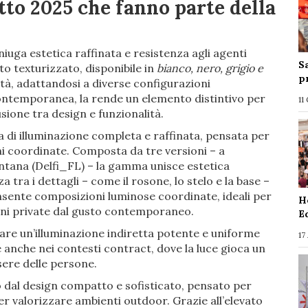
to 2025 che fanno parte della
niuga estetica raffinata e resistenza agli agenti
S
to texturizzato, disponibile in
bianco, nero, grigio e
p
ità, adattandosi a diverse configurazioni
contemporanea, la rende un elemento distintivo per
11
sione tra design e funzionalità.
di illuminazione completa e raffinata, pensata per
ni coordinate. Composta da tre versioni – a
antana (Delfi_FL) – la gamma unisce estetica
a tra i dettagli – come il rosone, lo stelo e la base –
consente composizioni luminose coordinate, ideali per
H
zioni private dal gusto contemporaneo.
E
are un’illuminazione indiretta potente e uniforme
17
ce anche nei contesti contract, dove la luce gioca un
ere delle persone.
dal design compatto e sofisticato, pensato per
per valorizzare ambienti outdoor. Grazie all’elevato