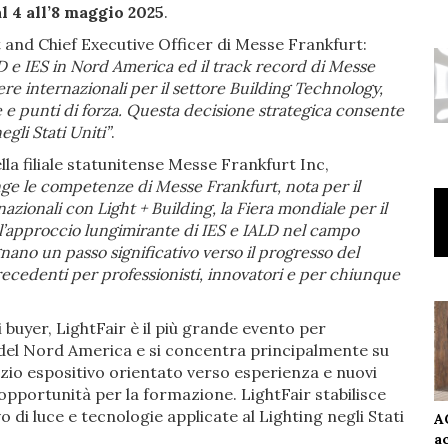
 4 all’8 maggio 2025
.
and Chief Executive Officer di Messe Frankfurt:
D e IES in Nord America ed il track record di Messe
ere internazionali per il settore Building Technology,
e punti di forza. Questa decisione strategica consente
egli Stati Uniti”
.
a filiale statunitense Messe Frankfurt Inc,
ge le competenze di Messe Frankfurt, nota per il
nazionali con Light + Building, la Fiera mondiale per il
l’approccio lungimirante di IES e IALD nel campo
ano un passo significativo verso il progresso del
ecedenti per professionisti, innovatori e per chiunque
i buyer, LightFair è il più grande evento per
 del Nord America e si concentra principalmente su
zio espositivo orientato verso esperienza e nuovi
pportunità per la formazione. LightFair stabilisce
vo di luce e tecnologie applicate al Lighting negli Stati
A
a