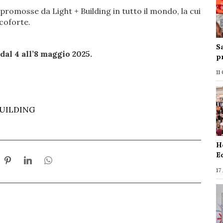
promosse da Light + Building in tutto il mondo, la cui
coforte.
S
dal 4 all’8 maggio 2025.
p
11
UILDING
H
E
17