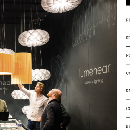
F
S
F
C
R
C
B