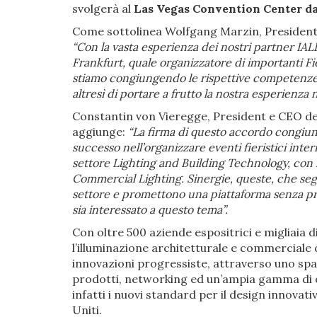
svolgerà al
Las Vegas Convention Center dal
Come sottolinea Wolfgang Marzin, President 
“Con la vasta esperienza dei nostri partner IAL
Frankfurt, quale organizzatore di importanti Fi
stiamo congiungendo le rispettive competenze 
altresì di portare a frutto la nostra esperienza n
Constantin von Vieregge, President e CEO dell
aggiunge:
“La firma di questo accordo congiun
successo nell’organizzare eventi fieristici inter
settore Lighting and Building Technology, con 
Commercial Lighting. Sinergie, queste, che segn
settore e promettono una piattaforma senza pr
sia interessato a questo tema”.
Con oltre 500 aziende espositrici e migliaia d
l’illuminazione architetturale e commerciale
innovazioni progressiste, attraverso uno spa
prodotti, networking ed un’ampia gamma di o
infatti i nuovi standard per il design innovati
Uniti.