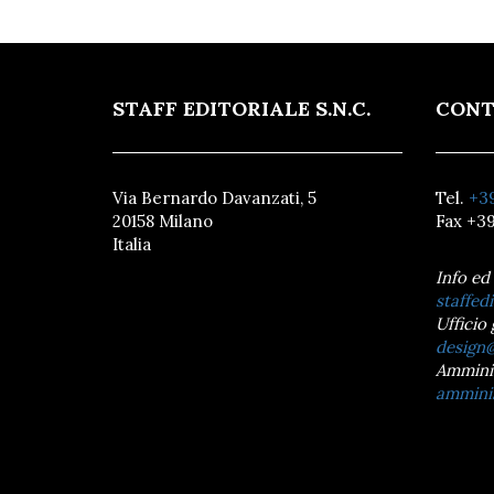
STAFF EDITORIALE S.N.C.
CONT
Via Bernardo Davanzati, 5
Tel.
+39
20158 Milano
Fax +39
Italia
Info ed
staffedi
Ufficio 
design@
Ammini
amminis