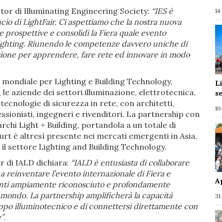
or di Illuminating Engineering Society:
“IES è
14
ncio di LightFair. Ci aspettiamo che la nostra nuova
prospettive e consolidi la Fiera quale evento
e Lighting. Riunendo le competenze davvero uniche di
casione per apprendere, fare rete ed innovare in modo
er mondiale per Lighting e Building Technology,
L
le aziende dei settori illuminazione, elettrotecnica,
s
tecnologie di sicurezza in rete, con architetti,
10
essionisti, ingegneri e rivenditori. La partnership con
rchi Light + Building, portandola a un totale di
urt è altresì presente nei mercati emergenti in Asia,
il settore Lighting and Building Technology.
r di IALD dichiara:
“IALD è entusiasta di collaborare
 reinventare l’evento internazionale di Fiera e
A
enti ampiamente riconosciuto e profondamente
il mondo. La partnership amplificherà la capacità
31
luppo illuminotecnico e di connettersi direttamente con
e”
.