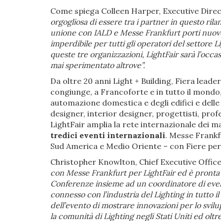
Come spiega Colleen Harper, Executive Direct
orgogliosa di essere tra i partner in questo rila
unione con IALD e Messe Frankfurt porti nuove 
imperdibile per tutti gli operatori del settor
queste tre organizzazioni, LightFair sarà l’oc
mai sperimentato altrove”.
Da oltre 20 anni Light + Building, Fiera lead
congiunge, a Francoforte e in tutto il mondo, 
automazione domestica e degli edifici e delle 
designer, interior designer, progettisti, prof
LightFair amplia la rete internazionale dei ma
tredici eventi internazionali
. Messe Frankf
Sud America e Medio Oriente – con Fiere per 
Christopher Knowlton, Chief Executive Office
con Messe Frankfurt per LightFair ed è pronta a
Conferenze insieme ad un coordinatore di ev
connesso con l’industria del Lighting in tutto 
dell’evento di mostrare innovazioni per lo svi
la comunità di Lighting negli Stati Uniti ed oltr