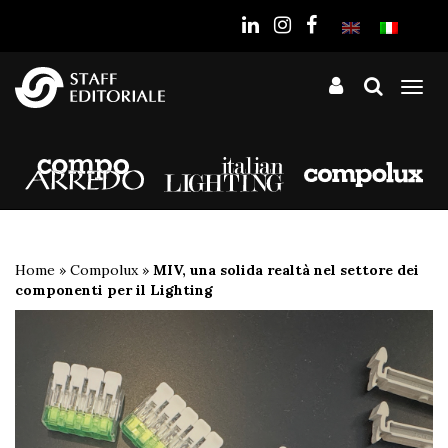
sito
Tog
nav
Home
»
Compolux
»
MIV, una solida realtà nel settore dei
componenti per il Lighting