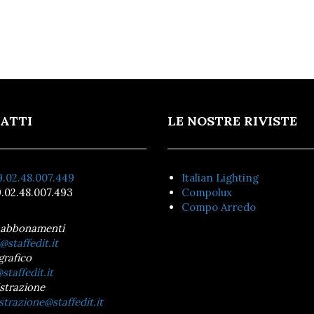
ATTI
LE NOSTRE RIVISTE
.02.48.007.449
Italian Lighting
.02.48.007.493
Compolux
Compo Arredo
 abbonamenti
@staffedit.it
grafico
staffedit.it
strazione
trazione@staffedit.it