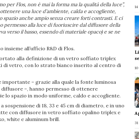
 per Flos, non è mai la forma ma la qualità della luce”,
14
 ottenere una luce d’ambiente, calda e accogliente,
 spazio anche ampio senza creare forti contrasti. E ci
 permesso alla luce di fuoriuscire dal diffusore della
eva verso il basso, essendo di materiale opaco) e se ne
to insieme all’ufficio R&D di Flos.
L
ortato alla definizione di un vetro soffiato triplex
s
 di vetro, con lo strato bianco inserito al centro di
10
e importante – grazie alla quale la fonte luminosa
l diffusore –, hanno permesso di ottenere
pie lo spazio in modo uniforme, caldo e accogliente.
i a sospensione di 18, 33 e 45 cm di diametro, e in uno
te con diffusore in vetro soffiato opalino triplex e
A
oko, white e aluminum brill.
31