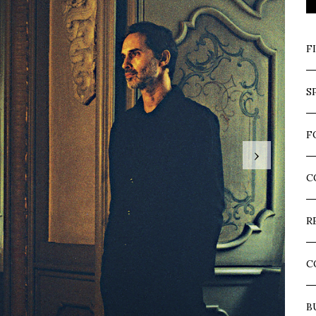
F
S
F
›
C
R
C
B