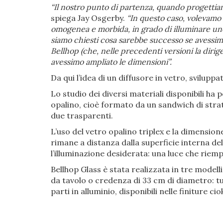
“Il nostro punto di partenza, quando progettiamo
spiega Jay Osgerby.
“In questo caso, volevamo
omogenea e morbida, in grado di illuminare uno
siamo chiesti cosa sarebbe successo se avessimo
Bellhop (che, nelle precedenti versioni la dirig
avessimo ampliato le dimensioni”.
Da qui l’idea di un diffusore in vetro, sviluppa
Lo studio dei diversi materiali disponibili ha p
opalino, cioè formato da un sandwich di strati
due trasparenti.
L’uso del vetro opalino triplex e la dimension
rimane a distanza dalla superficie interna de
l’illuminazione desiderata: una luce che riem
Bellhop Glass è stata realizzata in tre modell
da tavolo o credenza di 33 cm di diametro: tut
parti in alluminio, disponibili nelle finiture ci