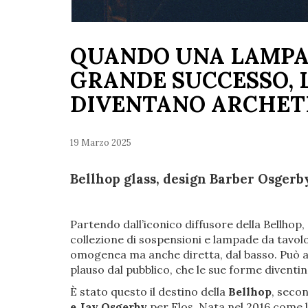
QUANDO UNA LAMPA
GRANDE SUCCESSO, 
DIVENTANO ARCHET
19 Marzo 2025
Bellhop glass, design Barber Osgerb
Partendo dall’iconico diffusore della Bellhop,
collezione di sospensioni e lampade da tavolo 
omogenea ma anche diretta, dal basso. Può 
plauso dal pubblico, che le sue forme divent
È stato questo il destino della
Bellhop
, seco
e Jay Osgerby
per Flos. Nata nel 2016 come l