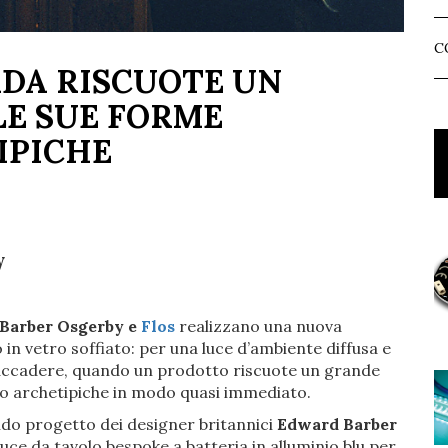
C
DA RISCUOTE UN
LE SUE FORME
IPICHE
y
Barber Osgerby e
Flos
realizzano una nuova
in vetro soffiato: per una luce d’ambiente diffusa e
accadere, quando un prodotto riscuote un grande
ino archetipiche in modo quasi immediato.
ndo progetto dei designer britannici
Edward Barber
uce da tavolo bespoke a batteria in alluminio blu per