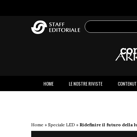
sito
HOME
LE NOSTRE RIVISTE
CONTENUT
Home
»
Speciale LED
»
Ridefinire il futuro della l