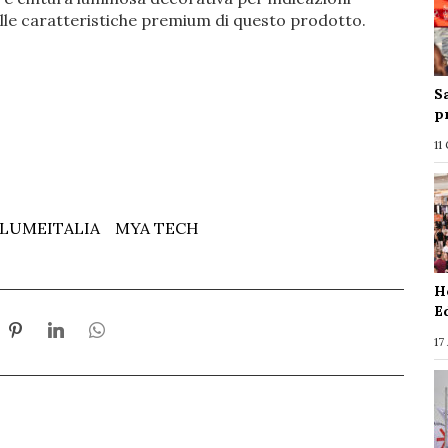
lle caratteristiche premium di questo prodotto.
S
p
11
LUMEITALIA
MYA TECH
H
E
17