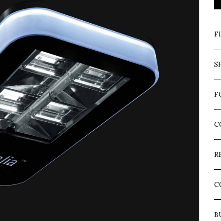
F
S
F
C
R
C
B