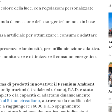
:
14
 colore della luce, con regolazioni personalizzate
onda di emissione della sorgente luminosa in base
igenza artificiale per ottimizzare i consumi e adattare
L
s
presenza e luminosità, per un’illuminazione adattiva.
10
 monitorare e ottimizzare il consumo energetico.
a di prodotti innovativi: il Premium Ambient
 configurazioni (stradale ed urbano), P.A.D. è stato
A
pleto e la capacità di adattarsi dinamicamente
31
tà al Ritmo circadiano
, attraverso la modifica del
o a raggiungere i 6000 K allo spegnimento,
e cintura luminosa decorativa per indicazioni