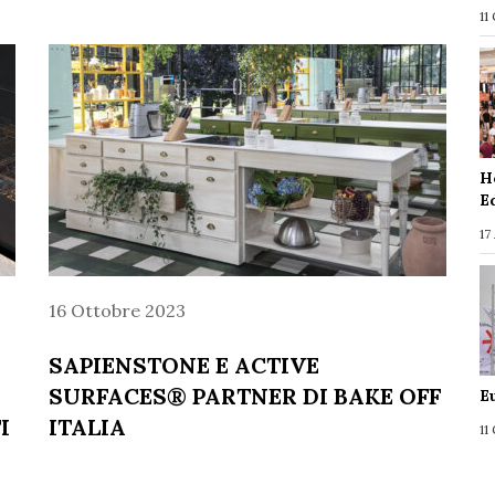
11
H
E
17
16 Ottobre 2023
SAPIENSTONE E ACTIVE
SURFACES® PARTNER DI BAKE OFF
E
I
ITALIA
11