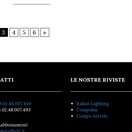
3
4
5
6
»
ATTI
LE NOSTRE RIVISTE
.02.48.007.449
Italian Lighting
.02.48.007.493
Compolux
Compo Arredo
 abbonamenti
@staffedit.it