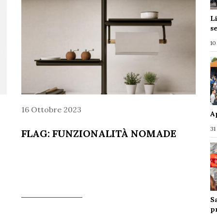
L
s
10
16 Ottobre 2023
A
31
FLAG: FUNZIONALITÀ NOMADE
S
p