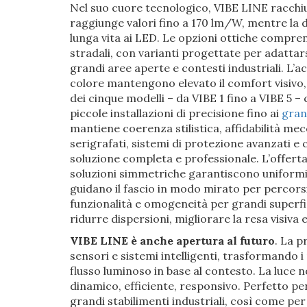
Nel suo cuore tecnologico, VIBE LINE racchiu
raggiunge valori fino a 170 lm/W, mentre la d
lunga vita ai LED. Le opzioni ottiche compr
stradali, con varianti progettate per adatta
grandi aree aperte e contesti industriali. L’a
colore mantengono elevato il comfort visivo
dei cinque modelli – da VIBE 1 fino a VIBE 5 –
piccole installazioni di precisione fino ai
gran
mantiene coerenza stilistica, affidabilità mec
serigrafati, sistemi di protezione avanzati e
soluzione completa e professionale. L’offerta 
soluzioni simmetriche garantiscono uniformi
guidano il fascio in modo mirato per percorsi 
funzionalità e omogeneità per grandi superfi
ridurre dispersioni, migliorare la resa visiva
VIBE LINE è anche apertura al futuro
. La p
sensori e sistemi intelligenti, trasformando i 
flusso luminoso in base al contesto. La luce 
dinamico, efficiente, responsivo. Perfetto per
grandi stabilimenti industriali, così come per 