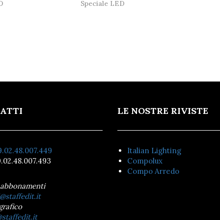
D
Speciale LED
ATTI
LE NOSTRE RIVISTE
.02.48.007.449
Italian Lighting
.02.48.007.493
Compolux
Compo Arredo
 abbonamenti
@staffedit.it
grafico
staffedit.it