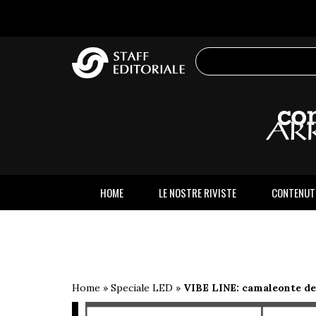
sito
HOME
LE NOSTRE RIVISTE
CONTENUT
Home
»
Speciale LED
»
VIBE LINE: camaleonte del