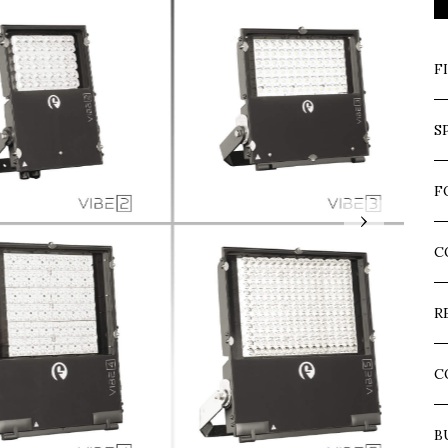
F
S
F
›
C
R
C
B