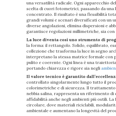
una versatilità radicale. Ogni apparecchio d
scelta di cuori fotometrici, passando da una
concentrato. Il risultato è una flessibilità t
grandi volumi e scenari diversificati con un u
diverse angolazioni, elimina dispersioni e ab
garantisce regolazioni millimetriche, sia co
La luce diventa così uno strumento di prog
la forma: il rettangolo. Solido, equilibrato, 
collezione che trasforma la luce in segno arch
interpretano la stessa matrice formale con pe
pulito e coerente. Ogni linea è una traiettori
portando chiarezza e rigore sia negli
ambient
Il valore tecnico è garantito dall’eccellen
controllato singolarmente lungo tutto il proc
colorimetriche e di sicurezza. Il trattamento
nebbia salina, rappresenta un riferimento di q
affidabilità anche negli ambienti più ostili. L
circolare, dove materiali riciclabili, modular
ambientale e aumentano la longevità del pro