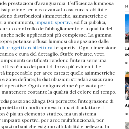
de prestazioni d’avanguardia. L’efficienza luminosa
14
issipazione termica avanzata assicura stabilità e
endono distribuzioni simmetriche, asimmetriche e
rsi a monumenti,
impianti sportivi
, edifici pubblici,
ccurato controllo dell’abbagliamento e la qualità del
, anche nelle applicazioni più complesse. La gamma
 copre potenze e flussi luminosi che spaziano dalle
di progetti architetturali
e sportivi. Ogni dimensione
L
canica e cura del dettaglio. Staffe robuste, vetri
s
 componenti certificati rendono l’intera serie una
10
ottica è uno dei punti di forza più evidenti. Le
tà impeccabile per aree estese; quelle asimmetriche
e zone definite; le distribuzioni stradali assicurano
ci operative. Ogni configurazione è pensata per
 e mantenere costante la qualità del colore nel tempo.
redisposizione Zhaga D4i permette l’integrazione di
A
proiettori in nodi connessi capaci di adattare il
non è più un elemento statico, ma un sistema
31
 impianti sportivi, per aree multifunzionali, per
spazi urbani che esigono affidabilità e bellezza. In