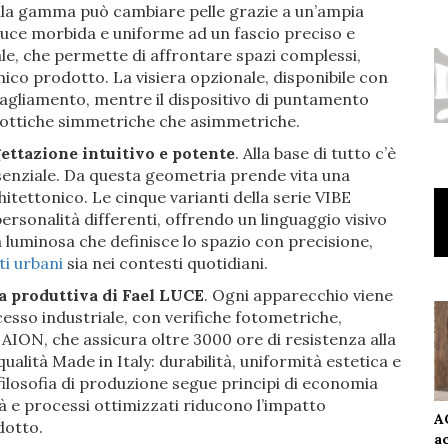
ella gamma può cambiare pelle grazie a un’ampia
 luce morbida e uniforme ad un fascio preciso e
otale, che permette di affrontare spazi complessi,
nico prodotto. La visiera opzionale, disponibile con
bagliamento, mentre il dispositivo di puntamento
n ottiche simmetriche che asimmetriche.
ettazione intuitivo e potente
. Alla base di tutto c’è
essenziale. Da questa geometria prende vita una
itettonico. Le cinque varianti della serie VIBE
rsonalità differenti, offrendo un linguaggio visivo
a luminosa che definisce lo spazio con precisione,
i urbani
sia nei contesti quotidiani.
za produttiva di Fael LUCE
. Ogni apparecchio viene
esso industriale, con verifiche fotometriche,
 AION, che assicura oltre 3000 ore di resistenza alla
ualità Made in Italy: durabilità, uniformità estetica e
a filosofia di produzione segue principi di economia
ità e processi ottimizzati riducono l’impatto
A
dotto.
a