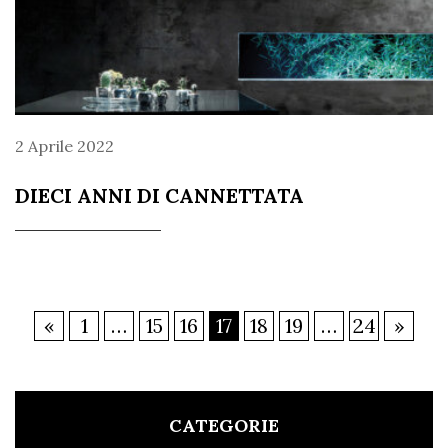
2 Aprile 2022
DIECI ANNI DI CANNETTATA
«
1
…
15
16
17
18
19
…
24
»
CATEGORIE