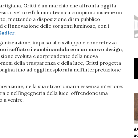
artigiana, Gritti è un marchio che affronta oggi la
essi: il vetro e l’illuminotecnica compiono insieme un
ato, mettendo a disposizione di un pubblico
 e l’innovazione delle sorgenti luminose, con i
Sadler
.
rganizzazione, impulso allo sviluppo e concretezza
 suoi soffiatori combinandola con un nuovo design
,
isione evoluta e sorprendente della nuova
omeni della trasparenza e della luce, Gritti progetta
 pagina fino ad oggi inesplorata nell’interpretazione
nnovazione, nella sua straordinaria essenza interiore:
tura e nell’ingegneria della luce, offrendone una
o a venire.
A
a