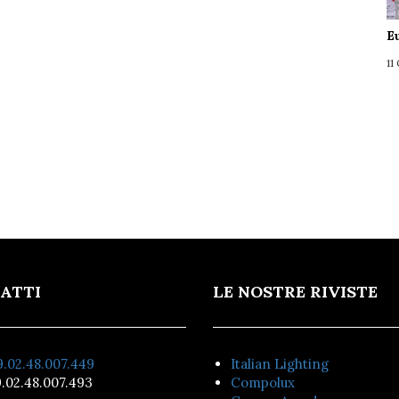
E
11
ATTI
LE NOSTRE RIVISTE
.02.48.007.449
Italian Lighting
.02.48.007.493
Compolux