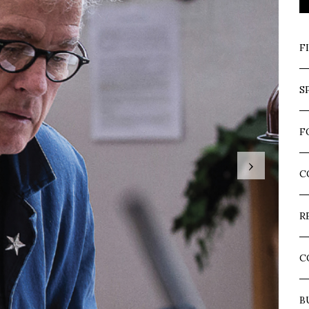
F
S
F
›
C
R
C
B