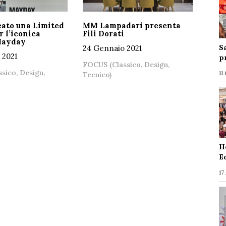
eato una Limited
MM Lampadari presenta
r l’iconica
Fili Dorati
Mayday
S
24 Gennaio 2021
 2021
p
FOCUS (Classico, Design,
sico, Design,
11
Tecnico)
H
E
17