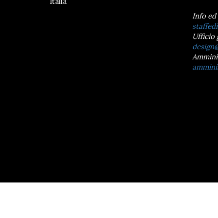
Italia
Info ed
staffedi
Ufficio 
design@
Ammini
amminis