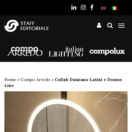
sito
Tog
nav
Home
»
Compo Arredo
»
Collab Damiano Latini e Domus
Line