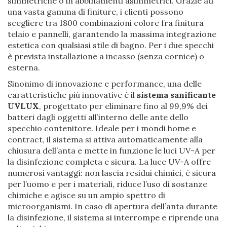
simmetriche o in abbinamenti asimmetrici. Grazie ad
una vasta gamma di finiture, i clienti possono
scegliere tra 1800 combinazioni colore fra finitura
telaio e pannelli, garantendo la massima integrazione
estetica con qualsiasi stile di bagno. Per i due specchi
è prevista installazione a incasso (senza cornice) o
esterna.
Sinonimo di innovazione e performance, una delle
caratteristiche più innovative è il
sistema sanificante
UVLUX
, progettato per eliminare fino al 99,9% dei
batteri dagli oggetti all’interno delle ante dello
specchio contenitore. Ideale per i mondi home e
contract, il sistema si attiva automaticamente alla
chiusura dell’anta e mette in funzione le luci UV-A per
la disinfezione completa e sicura. La luce UV-A offre
numerosi vantaggi: non lascia residui chimici, è sicura
per l’uomo e per i materiali, riduce l’uso di sostanze
chimiche e agisce su un ampio spettro di
microorganismi. In caso di apertura dell’anta durante
la disinfezione, il sistema si interrompe e riprende una