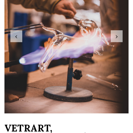
‹
›
VETRART,