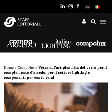
sito
Tog
nav
Home
»
Compolux
»
Vetrart, l’artigianalità del vetro per il
complemento d’arredo, per il settore lighting e
componenti per conto terzi