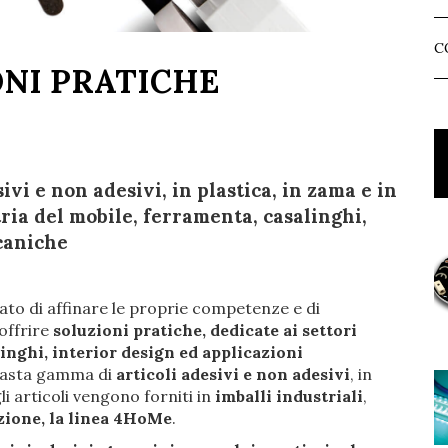
C
ONI PRATICHE
vi e non adesivi, in plastica, in zama e in
tria del mobile, ferramenta, casalinghi,
caniche
to di affinare le proprie competenze e di
 offrire
soluzioni pratiche, dedicate ai settori
linghi, interior design ed applicazioni
a vasta gamma di
articoli adesivi e non adesivi
, in
gli articoli vengono forniti in
imballi industriali
,
zione, la linea
4HoMe
.