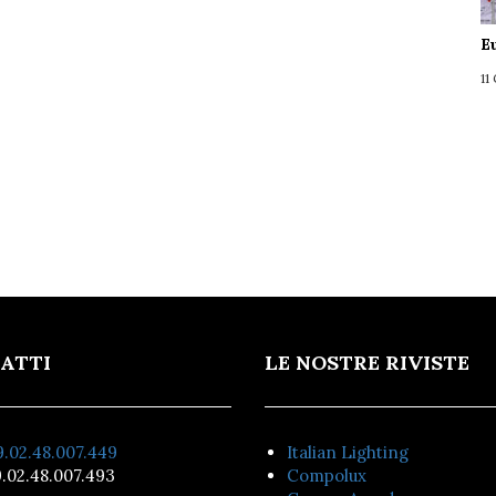
E
11
ATTI
LE NOSTRE RIVISTE
.02.48.007.449
Italian Lighting
.02.48.007.493
Compolux