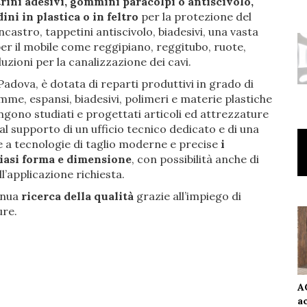
rini adesivi, gommini paracolpi o antiscivolo,
ini in plastica o in feltro
per la protezione del
castro, tappetini antiscivolo, biadesivi, una vasta
er il mobile come reggipiano, reggitubo, ruote,
uzioni per la canalizzazione dei cavi.
Padova, è dotata di reparti produttivi in grado di
me, espansi, biadesivi, polimeri e materie plastiche
ngono studiati e progettati articoli ed attrezzature
 al supporto di un ufficio tecnico dedicato e di una
e a tecnologie di taglio moderne e precise
i
siasi forma e dimensione
, con possibilità anche di
ll’applicazione richiesta.
inua
ricerca della qualità
grazie all’impiego di
ure.
A
a