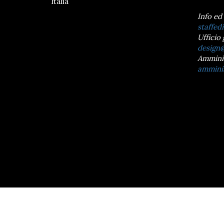
Italia
Info ed
staffedi
Ufficio 
design@
Ammini
amminis