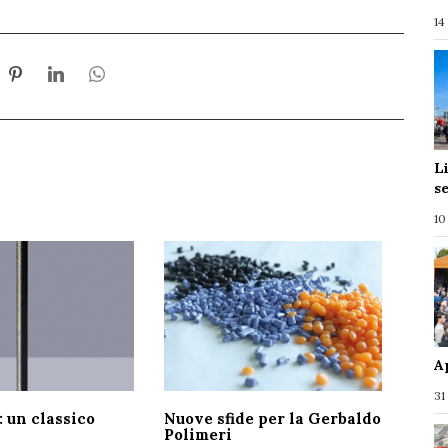
14
L
s
10
A
31
 un classico
Nuove sfide per la Gerbaldo
Polimeri