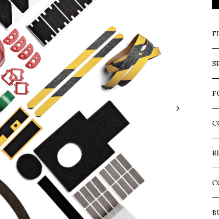
F
S
F
›
C
R
C
B