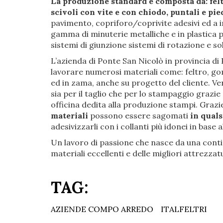
La produzione standard è composta da: felt
scivoli con vite e con chiodo, puntali e pied
pavimento, copriforo/coprivite adesivi ed a in
gamma di minuterie metalliche e in plastica p
sistemi di giunzione sistemi di rotazione e sol
L’azienda di Ponte San Nicolò in provincia di 
lavorare numerosi materiali come: feltro, gom
ed in zama, anche su progetto del cliente. Ve
sia per il taglio che per lo stampaggio grazie
officina dedita alla produzione stampi. Grazi
materiali
possono essere sagomati
in qual
adesivizzarli con i collanti più idonei in base a
Un lavoro di passione che nasce da una cont
materiali eccellenti e delle migliori attrezzat
TAG:
AZIENDE COMPO ARREDO
ITALFELTRI