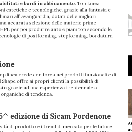
nobilitati e bordi in abbinamento
. Top Linea
oni estetiche e tecnologiche, grazie alla fantasia e
chinari all’ avanguardia, dotati delle migliori
 una accurata selezione delle materie prime
e HPL per poi produrre ante e piani top secondo le
 tecnologie di postforming, stepforming, bordatura
zione
op linea crede con forza nei prodotti funzionali e di
hape offre ai propri clienti la possibilità di
to grazie ad una esperienza trentennale a
 organiche di tendenza.
 15^ edizione di Sicam Pordenone
A
ità di prodotto e i trend di mercato per le future
a