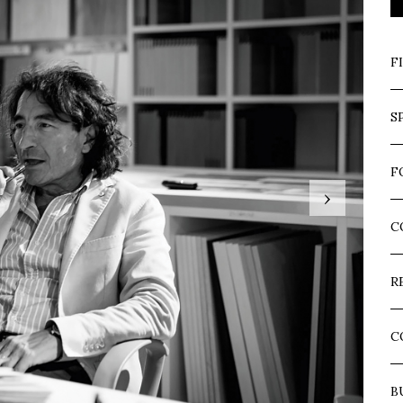
F
S
F
›
C
R
C
B