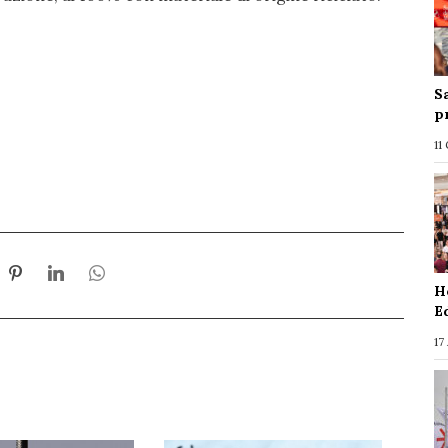
S
p
11
H
E
17