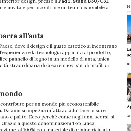
d interior design, presso il
Pad 2, Stand B30/C31
.
14
 le novità e per incontrare un team disponibile a
barra all’anta
Paese, dove il design e il gusto estetico si incontrano
L
l’esperienza e la tecnologia applicata al prodotto,
s
ce pannello di legno in un modello di anta, unica
10
tà straordinaria di creare nuovi stili di profili di
l mondo
 contributo per un mondo più ecosostenibile
A
a. Da anni si impegna infatti ad adottare misure
31
no e pulito. Ecco perché come negli anni scorsi, si
. Grazie a queste denominazioni Top Linea
razione, al 100% con materiale di origine riciclato.