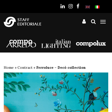
sito
Tog
nav
Home
»
Contract
»
Ferroluce – Decò collection